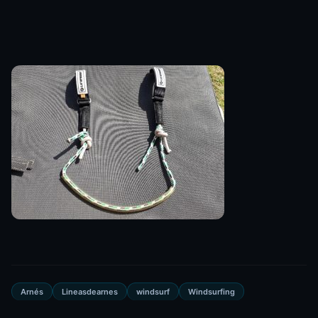
Arnés
Lineasdearnes
windsurf
Windsurfing