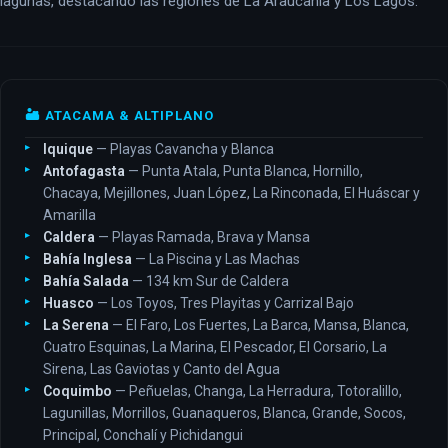
lagunas, destacando las regiones de La Araucanía y Los Lagos.
🏜️ ATACAMA & ALTIPLANO
Iquique
— Playas Cavancha y Blanca
Antofagasta
— Punta Atala, Punta Blanca, Hornillo,
Chacaya, Mejillones, Juan López, La Rinconada, El Huáscar y
Amarilla
Caldera
— Playas Ramada, Brava y Mansa
Bahía Inglesa
— La Piscina y Las Machas
Bahía Salada
— 134 km Sur de Caldera
Huasco
— Los Toyos, Tres Playitas y Carrizal Bajo
La Serena
— El Faro, Los Fuertes, La Barca, Mansa, Blanca,
Cuatro Esquinas, La Marina, El Pescador, El Corsario, La
Sirena, Las Gaviotas y Canto del Agua
Coquimbo
— Peñuelas, Changa, La Herradura, Totoralillo,
Lagunillas, Morrillos, Guanaqueros, Blanca, Grande, Socos,
Principal, Conchalí y Pichidangui