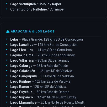
Lago Vichuquén / Colbún / Rapel
Constitución / Pelluhue / Curanipe
🏔️ ARAUCANÍA & LOS LAGOS
Lebu
— Playa Grande, 128 km SO de Concepción
Lago Lanalhue
— 145 km Sur de Concepción
Lago Lleu Lleu
— 14 km SO de Contulmo
Laguna Icalma
— 75 km Sur de Lonquimay
Lago Villarrica
— 87 km SE de Temuco
Lago Caburga
— 23 km Este de Pucón
Lago Calafquén
— 121 km NE de Valdivia
Lago Panguipulli
— 114 km NE de Valdivia
Lago Riñihue
— 123 km Este de Valdivia
Lago Ranco
— 128 km SE de Valdivia
Lago Puyehue
— 50 km Este de Osorno
Lago Rupanco
— 37 km NE de Puerto Octay
Lago Llanquihue
— 20 km Norte de Puerto Montt