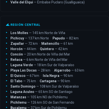
Valle del Elqui
— Embalse Puclaro (Gualliguaica)
🌊 REGIÓN CENTRAL
Los Molles
— 145 km Norte de Viña
Pichicuy
— 137 km Norte ·
Papudo
— 82 km
Zapallar
— 72 km ·
Maitencillo
— 61 km
Horcón
— 44 km ·
Quintero
— 42 km
Concón
— 20 km Norte de Viña del Mar
Reñaca
— 6 km Norte de Viña del Mar
Laguna Verde
— 18 km Sur de Valparaíso
Playa Las Docas
— 28 km ·
Algarrobo
— 63 km
El Quisco
— 67 km ·
Isla Negra
— 90 km
El Tabo
— 75 km ·
Cartagena
— 90 km
Santo Domingo
— 108 km Sur de Valparaíso
Laguna Aculeo
— 65 km SO de Santiago
Matanzas
— 105 km NO de Pichilemu
Pichilemu
— 126 km SO de San Fernando
Bucalemu
— 37 km Sur de Pichilemu