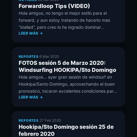
Forwardloop Tips (VIDEO)
Hola amigos, no tengo el mejor estilo para el
forward, y aun estoy tratando de hacerlo mas
“stalled”, pero creo lo he logrado dominar
LEER MÁS →
bastante bien como para postear un pequeño
video con mis Tips. En Internet hay mucho
material de videos instruccionales para el forward
donde se abarcan todos los tips; en este video
·
6 Mar 2020
REPORTES
[…]
FOTOS sesión 5 de Marzo 2020:
Windsurfing HOOKIPA/Sto Domingo
Hola amigos… ayer gran sesión de windsurf en
Hookipa/Santo Domingo, aprovechando el buen
pronostico, tocaron excelentes condiciones para
LEER MÁS →
mi FlightSails ZORRO 4.8 y 83 lts… 5 riders, Matt,
Francisco, Rodrigo, Adrian y yo. Larga vuelta eso
si, ya que tuvimos un pequeño problema con el
auto
·
27 Feb 2020
REPORTES
Hookipa/Sto Domingo sesión 25 de
febrero 2020