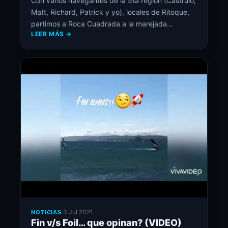
Con varios navegantes de la 5ta region (Castrulo,
Matt, Richard, Patrick y yo), locales de Ritoque,
partimos a Roca Cuadrada a la marejada
LEER MÁS →
anunciada. Tremendas olotas nos recibieron en la
playa de Las Brisas por donde entramos por
suerte sin problemas y ceñimos como 30 min
para llegar a Roca y tener una sesión memorable
[…]
·
3 Jul 2021
NOTICIAS
Fin v/s Foil… que opinan? (VIDEO)