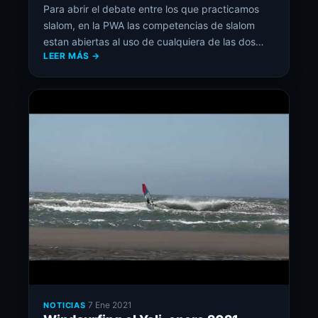
Para abrir el debate entre los que practicamos
slalom, en la PWA las competencias de slalom
estan abiertas al uso de cualquiera de las dos
LEER MÁS →
opciones, cosa que le da una gran versatilidad.
Yo aún no doy el paso a probar el foil… soy medio
purista para mis cosas, pero igual le daré la
oportunidad […]
·
7 Ene 2021
NOTICIAS