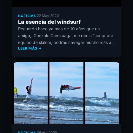
·
22 May 2020
NOTICIAS
La esencia del windsurf
Recuerdo hace ya mas de 10 años que un
amigo, Gonzalo Camiruaga, me decía “comprate
equipo de slalom, podrás navegar mucho más a
LEER MÁS →
si sólo esperas sesiones para ola”… hoy puedo
decir tenía la razón y la sigue teniendo!. Cuando
chicos (al menos mi generación) estábamos
embobados con las imágenes y videos de hawaii
y […]
·
26 Abr 2020
NOTICIAS