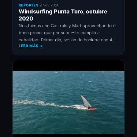
·
9 Nov 2020
REPORTES
Windsurfing Punta Toro, octubre
2020
Nos fuimos con Castrulo y Matt aprovechando el
buen prono, que por supuesto cumplió a
cabalidad. Primer dia, sesion de hookipa con 4.8
LEER MÁS →
y 85lts hasta que desconcho pasadas las 4pm…
segundo día en el Yali con 4.0, ola muy rápida, se
nos sumó Nino y Alex y mas tarde llegaron otros
riders… muy bueno!!