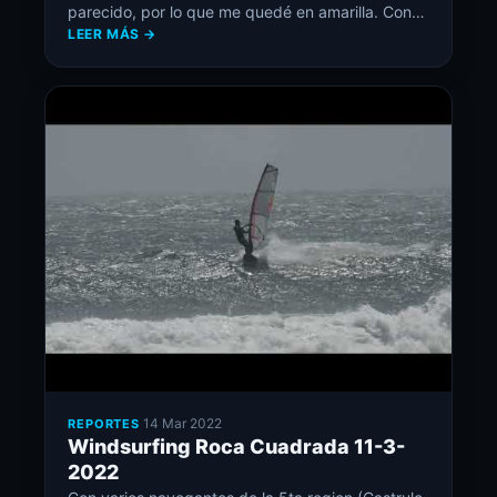
parecido, por lo que me quedé en amarilla. Con
LEER MÁS →
120 lts y 7.5 navegué como 2 horas, pasado en
las rachas, pero bien armado la 7.5. El finde se
viene ola en ritoque
A
·
14 Mar 2022
REPORTES
Windsurfing Roca Cuadrada 11-3-
2022