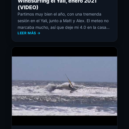
Windsurfing el Yali, enero 2021
(VIDEO)
Partimos muy bien el año, con una tremenda
sesión en el Yali, junto a Matt y Alex. El meteo no
marcaba mucho, así que deje mi 4.0 en la casa…
LEER MÁS →
gran error, el viento estaba extremo, rachas de
30 a 35 nudos. En fin, con mi Flightsails THE
ZORRO 4.8 y mi tabla de 85 […]