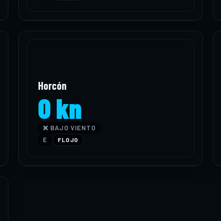
Horcón
0 kn
❌ BAJO VIENTO
E
FLOJO