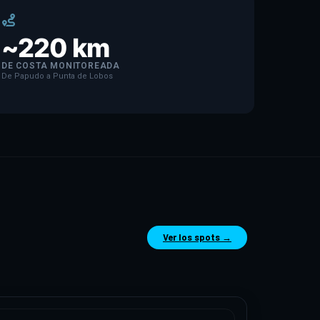
~220 km
DE COSTA MONITOREADA
De Papudo a Punta de Lobos
Ver los spots →