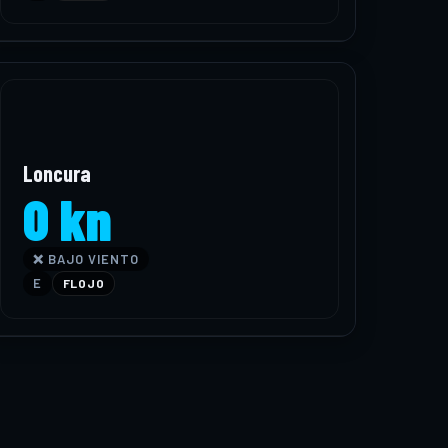
Loncura
0 kn
❌ BAJO VIENTO
E
FLOJO