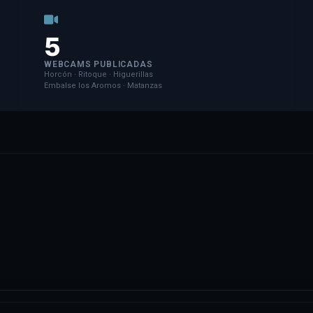
5
WEBCAMS PUBLICADAS
Horcón · Ritoque · Higuerillas
Embalse los Aromos · Matanzas