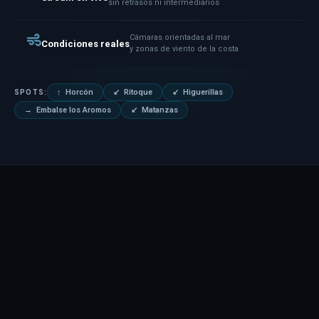
sin retrasos ni intermediarios
Cámaras orientadas al mar
Condiciones reales
y zonas de viento de la costa
↑ Horcón
↙ Ritoque
↙ Higuerillas
SPOTS:
→ Embalse los Aromos
↙ Matanzas