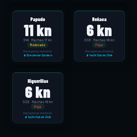
Papudo
Reñaca
11 kn
6 kn
SW · Rachas 17 kn
SSE · Rachas 16 kn
Moderado
Flojo
Hace pocos minutos
Hace pocos minutos
📡 Directemar Quintero
📡 Yacht Club de Chile
Higuerillas
6 kn
SSE · Rachas 16 kn
Flojo
Hace pocos minutos
📡 Yacht Club de Chile