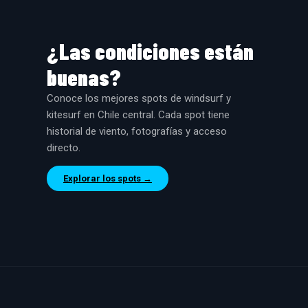
Viento fuerte o mar agitado — avanzados
Rojo
Sin datos o condiciones insuficientes
Gris
¿Las condiciones están
buenas?
Conoce los mejores spots de windsurf y
kitesurf en Chile central. Cada spot tiene
historial de viento, fotografías y acceso
directo.
Explorar los spots →