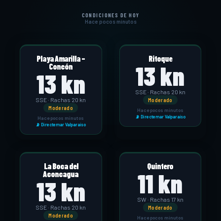
CONDICIONES DE HOY
Hace pocos minutos
Playa Amarilla –
Ritoque
13 kn
Concón
13 kn
SSE · Rachas 20 kn
SSE · Rachas 20 kn
Moderado
Moderado
Hace pocos minutos
📡 Directemar Valparaíso
Hace pocos minutos
📡 Directemar Valparaíso
La Boca del
Quintero
11 kn
Aconcagua
13 kn
SW · Rachas 17 kn
SSE · Rachas 20 kn
Moderado
Moderado
Hace pocos minutos