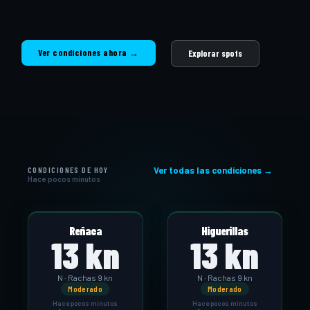
Ver condiciones ahora →
Explorar spots
CONDICIONES DE HOY
Ver todas las condiciones →
Hace pocos minutos
Reñaca
Higuerillas
13 kn
13 kn
N · Rachas 9 kn
N · Rachas 9 kn
Moderado
Moderado
Hace pocos minutos
Hace pocos minutos