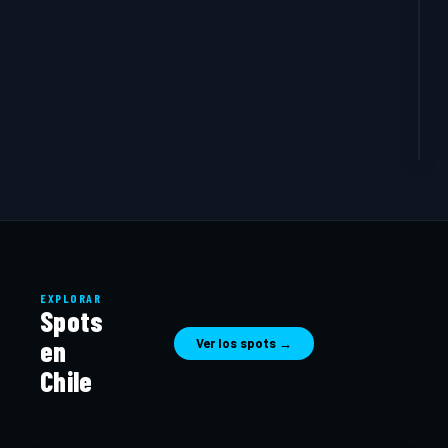
Re
EXPLORAR
Spots
en
Ver los spots →
Chile