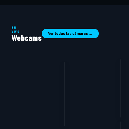
EN
VIVO
Ver todas las cámaras →
Webcams
OFFLINE
OFFLINE
Pichilemu
Pl
28 kn · Hace minutos
OFFLINE