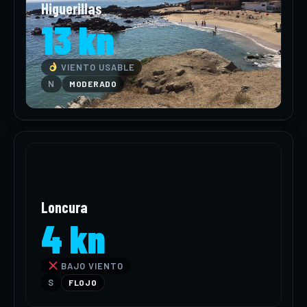
Higuerillas
13 kn
VIENTO USABLE
N
MODERADO
Loncura
4 kn
BAJO VIENTO
S
FLOJO