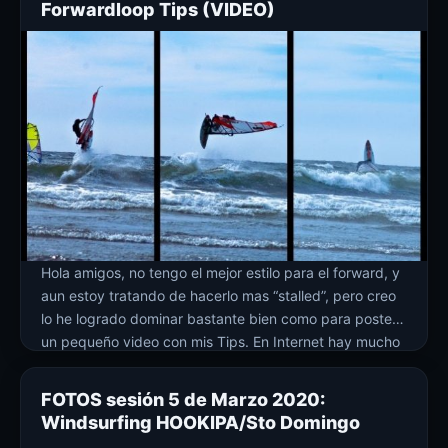
Forwardloop Tips (VIDEO)
videos de hawaii y […]
Hola amigos, no tengo el mejor estilo para el forward, y
aun estoy tratando de hacerlo mas “stalled”, pero creo
lo he logrado dominar bastante bien como para postear
un pequeño video con mis Tips. En Internet hay mucho
material de videos instruccionales para el forward
donde se abarcan todos los tips; en este video […]
FOTOS sesión 5 de Marzo 2020:
Windsurfing HOOKIPA/Sto Domingo