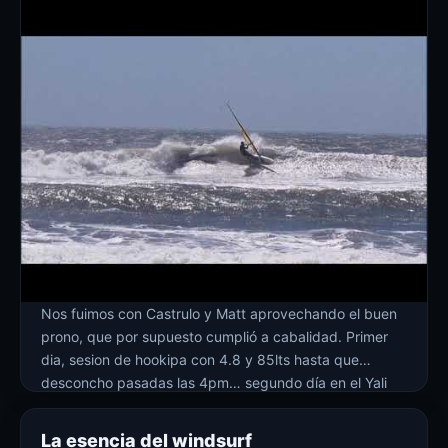
Nos fuimos con Castrulo y Matt aprovechando el buen
prono, que por supuesto cumplió a cabalidad. Primer
dia, sesion de hookipa con 4.8 y 85lts hasta que
desconcho pasadas las 4pm… segundo día en el Yali
con 4.0, ola muy rápida, se nos sumó Nino y Alex y mas
tarde llegaron otros riders… muy bueno!!
La esencia del windsurf