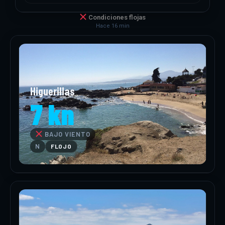
Condiciones flojas
Hace 16 min
Higuerillas
7 kn
BAJO VIENTO
N
FLOJO