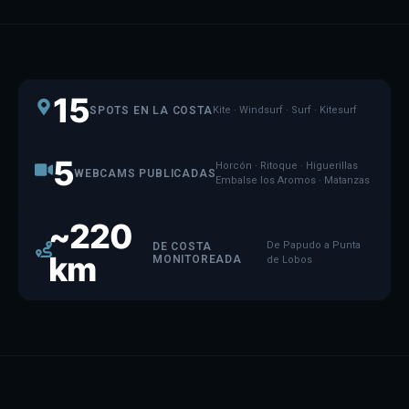
15
SPOTS EN LA COSTA
Kite · Windsurf · Surf · Kitesurf
5
Horcón · Ritoque · Higuerillas
WEBCAMS PUBLICADAS
Embalse los Aromos · Matanzas
~220
De Papudo a Punta
DE COSTA
km
MONITOREADA
de Lobos