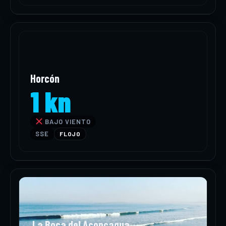
Horcón
1 kn
BAJO VIENTO
SSE
FLOJO
La Boca del Aconcagua