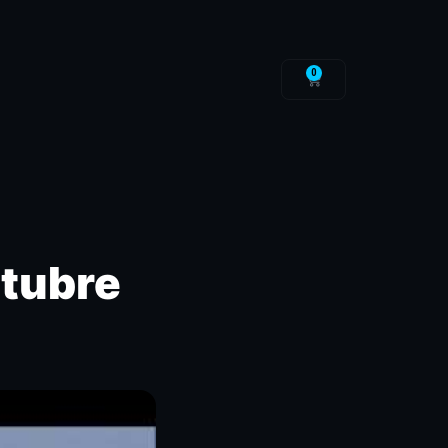
0
ctubre