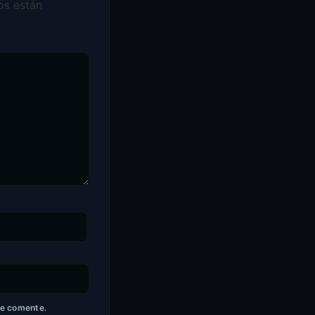
os están
ue comente.