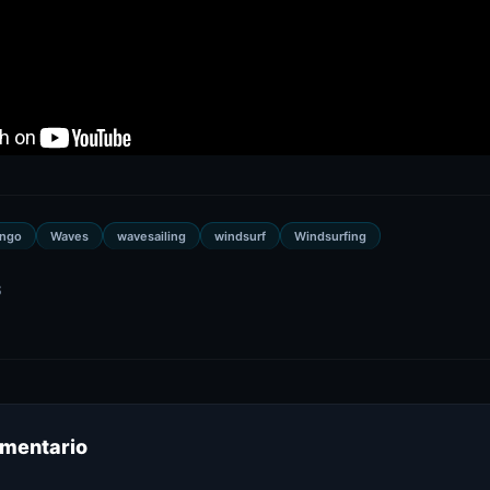
ingo
Waves
wavesailing
windsurf
Windsurfing
S
omentario