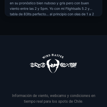
en su pronóstico bien nuboso y gris pero con buen
viento entre las 2 y 5pm. Yo con mi Flightsails 5.2 y
tabla de 83lts perfecto… al principio con olas de 1 a 2
mts rico para saltar… tratamos varios backloops…
alguno casi casi… mas tarde bajó […]
Información de viento, webcams y condiciones en
tiempo real para los spots de Chile.