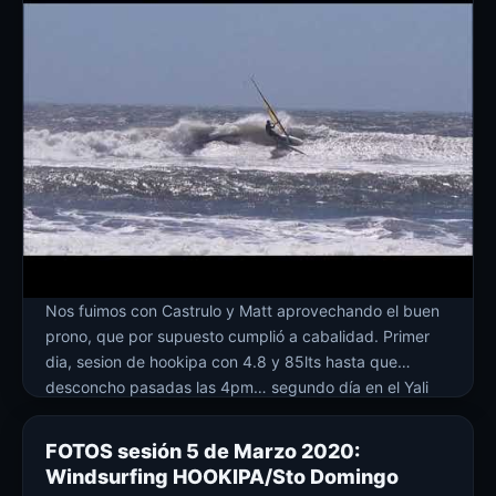
Nos fuimos con Castrulo y Matt aprovechando el buen
prono, que por supuesto cumplió a cabalidad. Primer
dia, sesion de hookipa con 4.8 y 85lts hasta que
desconcho pasadas las 4pm… segundo día en el Yali
con 4.0, ola muy rápida, se nos sumó Nino y Alex y mas
tarde llegaron otros riders… muy bueno!!
FOTOS sesión 5 de Marzo 2020:
Windsurfing HOOKIPA/Sto Domingo