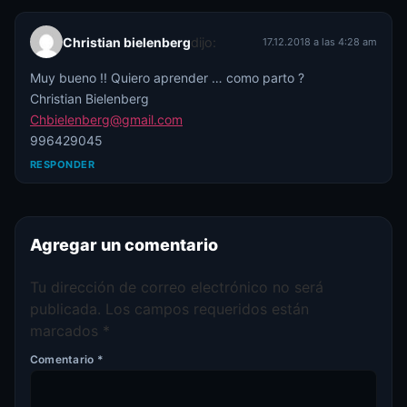
Christian bielenberg
dijo:
17.12.2018 a las 4:28 am
Muy bueno !! Quiero aprender … como parto ?
Christian Bielenberg
Chbielenberg@gmail.com
996429045
RESPONDER
Agregar un comentario
Tu dirección de correo electrónico no será
publicada.
Los campos requeridos están
marcados
*
Comentario
*