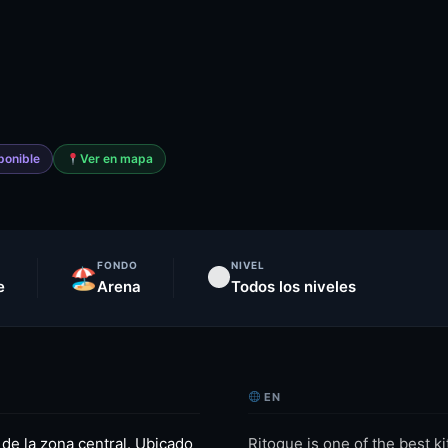
onible
Ver en mapa
FONDO
NIVEL
🏖
e
Arena
Todos los niveles
EN
 de la zona central. Ubicado
Ritoque is one of the best ki