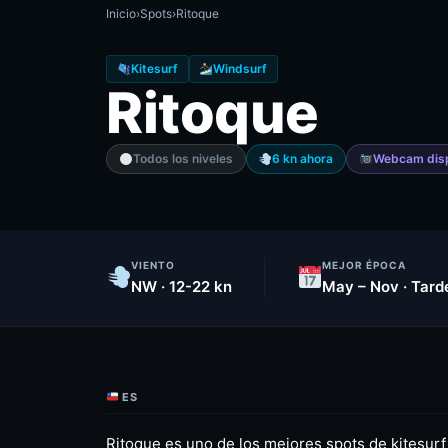
Inicio
›
Spots
›
Ritoque
Kitesurf
Windsurf
Ritoque
Todos los niveles
6 kn ahora
Webcam disp
VIENTO
MEJOR ÉPOCA
NW · 12-22 kn
May – Nov · Tard
ES
Ritoque es uno de los mejores spots de kitesurf