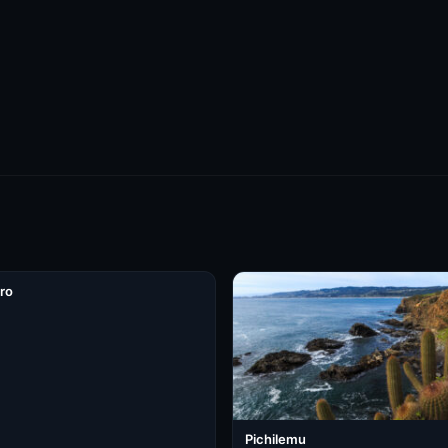
ro
Pichilemu