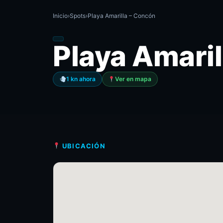
Inicio
›
Spots
›
Playa Amarilla – Concón
Playa Amaril
1 kn ahora
Ver en mapa
UBICACIÓN