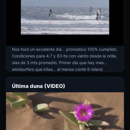
Nos tocó un excelente día… pronostico 100% cumplido.
Condiciones para 4.7 y 83 lts con viento desde la orilla,
olas de 3 mts promedio. Primer día que hay mas
windsurfers que kites… al menos conté 9 riders!.
Además hoy se rajó la polola de Matt e hizo excelentes
tomas de videos y fotos que van […]
Última duna (VIDEO)