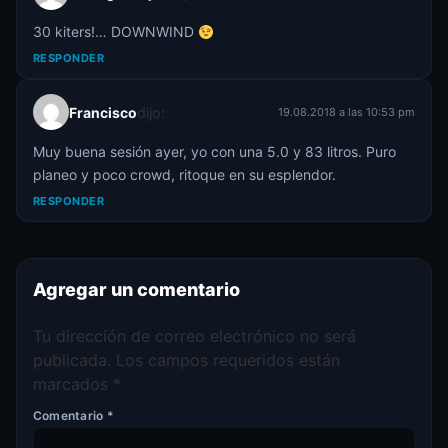
30 kiters!… DOWNWIND
RESPONDER
Francisco
dijo:
19.08.2018 a las 10:53 pm
Muy buena sesión ayer, yo con una 5.0 y 83 litros. Puro
planeo y poco crowd, ritoque en su esplendor.
RESPONDER
Agregar un comentario
Tu dirección de correo electrónico no será
publicada.
Los campos requeridos están
marcados
*
Comentario
*