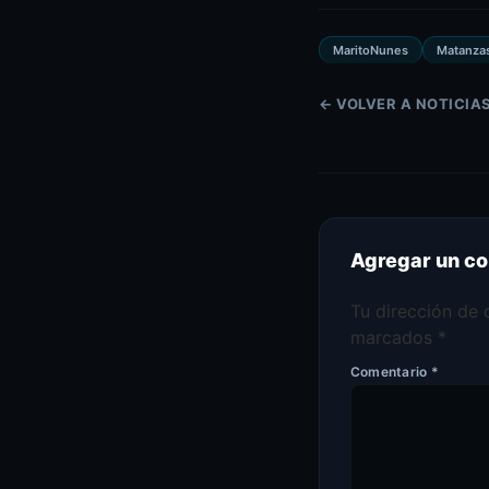
MaritoNunes
Matanza
← VOLVER A NOTICIA
Agregar un c
Tu dirección de 
marcados
*
Comentario
*