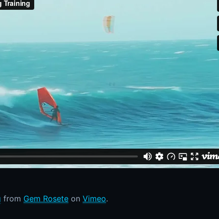
g
from
Gem Rosete
on
Vimeo
.