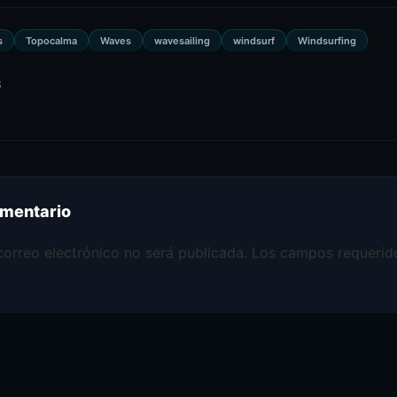
s
Topocalma
Waves
wavesailing
windsurf
Windsurfing
S
omentario
correo electrónico no será publicada.
Los campos requerid