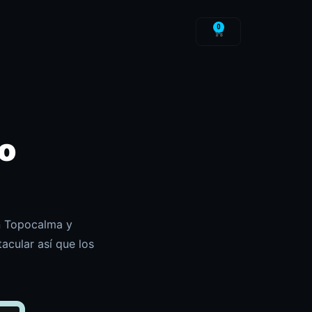
0
eo
n Topocalma y
acular así que los