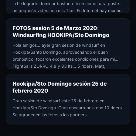
lo he logrado dominar bastante bien como para postear
un pequeño video con mis Tips. En Internet hay mucho
material de videos instruccionales para el forward
donde se abarcan todos los tips; en este video […]
FOTOS sesión 5 de Marzo 2020:
Windsurfing HOOKIPA/Sto Domingo
Hola amigos… ayer gran sesión de windsurf en
Hookipa/Santo Domingo, aprovechando el buen
pronostico, tocaron excelentes condiciones para mi
FlightSails ZORRO 4.8 y 83 lts… 5 riders, Matt,
Francisco, Rodrigo, Adrian y yo. Larga vuelta eso si, ya
que tuvimos un pequeño problema con el auto
Hookipa/Sto Domingo sesión 25 de
febrero 2020
Gran sesión de windsurf este 25 de febrero en
Hookipa/Sto Domingo. Gran concurrencia con 10 riders.
Se agradecen las fotos a los partners.