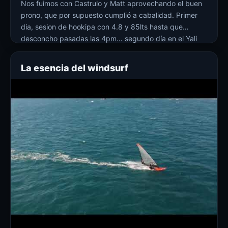
Nos fuimos con Castrulo y Matt aprovechando el buen
prono, que por supuesto cumplió a cabalidad. Primer
dia, sesion de hookipa con 4.8 y 85lts hasta que
desconcho pasadas las 4pm… segundo día en el Yali
con 4.0, ola muy rápida, se nos sumó Nino y Alex y mas
tarde llegaron otros riders… muy bueno!!
La esencia del windsurf