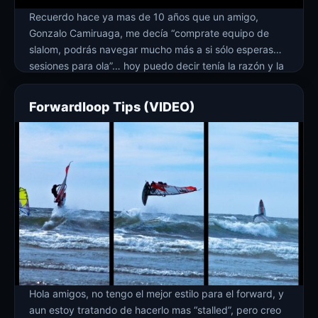
Recuerdo hace ya mas de 10 años que un amigo,
Gonzalo Camiruaga, me decía “comprate equipo de
slalom, podrás navegar mucho más a si sólo esperas
sesiones para ola”… hoy puedo decir tenía la razón y la
sigue teniendo!. Cuando chicos (al menos mi
generación) estábamos embobados con las imágenes y
Forwardloop Tips (VIDEO)
videos de hawaii y […]
Hola amigos, no tengo el mejor estilo para el forward, y
aun estoy tratando de hacerlo mas “stalled”, pero creo