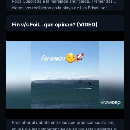
Roca Cuadrada a la marejada anunciada. Tremendas
olotas nos recibieron en la playa de Las Brisas por
donde entramos por suerte sin problemas y ceñimos
como 30 min para llegar a Roca y tener una sesión
Fin v/s Foil… que opinan? (VIDEO)
memorable […]
Para abrir el debate entre los que practicamos slalom,
en la PWA las competencias de slalom estan abiertas al