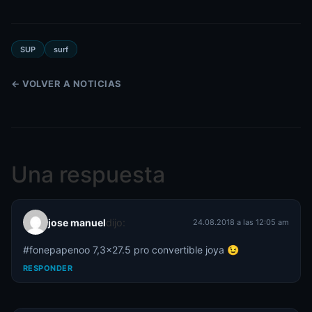
SUP
surf
← VOLVER A NOTICIAS
Una respuesta
jose manuel
dijo:
24.08.2018 a las 12:05 am
#fonepapenoo 7,3×27.5 pro convertible joya 😉
RESPONDER