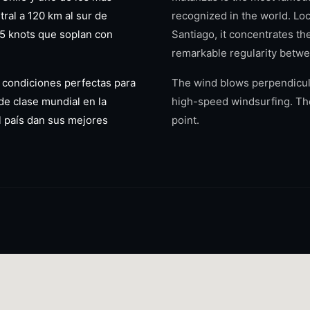
ral a 120 km al sur de
recognized in the world. Loc
35 knots que soplan con
Santiago, it concentrates th
remarkable regularity betw
o condiciones perfectas para
The wind blows perpendicular
 de clase mundial en la
high-speed windsurfing. The
l país dan sus mejores
point.