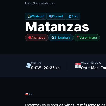
Inicio
›
Spots
›
Matanzas
Windsurf
Kitesurf
Surf
Matanzas
Avanzado
21 kn ahora
Ver en mapa
VIENTO
MEJOR ÉPOCA
S-SW · 20-35 kn
Oct – Mar · Ta
ES
Matanzas es el spot de windsurf más famoso de 