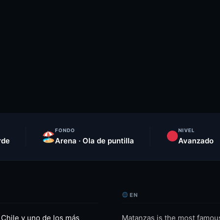
FONDO
NIVEL
🏖
rde
Arena · Ola de puntilla
Avanzado
EN
Chile y uno de los más
Matanzas is the most famous