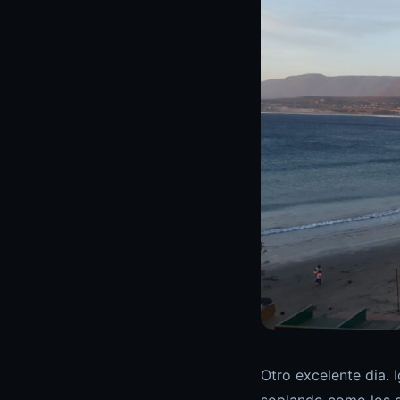
Otro excelente dia. I
soplando como los d