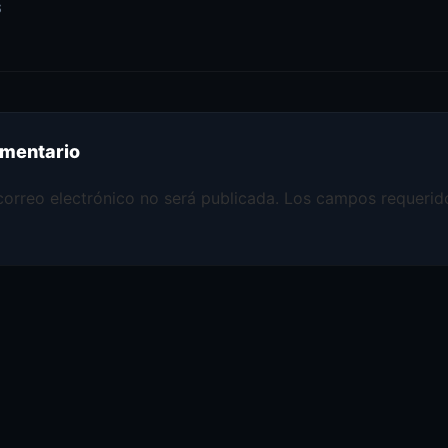
S
omentario
correo electrónico no será publicada.
Los campos requerid