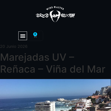
0
20 Junio 2026
Marejadas UV –
Reñaca – Viña del Mar