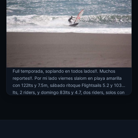
Full temporada, soplando en todos lados!!. Muchos
reportes!!. Por mi lado viernes slalom en playa amarilla
con 122lts y 7.5m, sábado ritoque Flightsails 5.2 y 103
lts, 2 riders, y domingo 83lts y 4.7, dos riders, solos con
castrulo, todos los kiters ordenados downwind en la
laguna
Por otro lado Matt fue a pupuya, […]