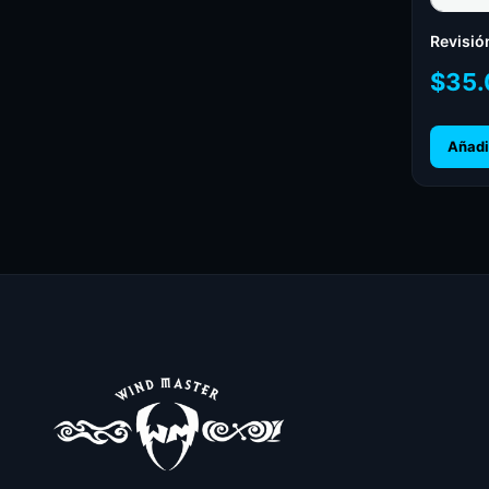
Revisió
$
35.
Añadir