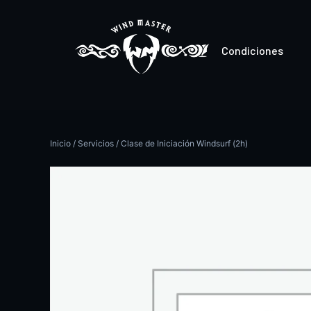
Condiciones
Inicio
/
Servicios
/ Clase de Iniciación Windsurf (2h)